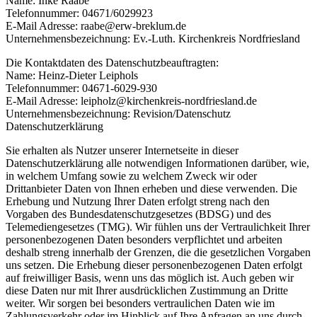
Name: Inke Raabe
Telefonnummer: 04671/6029923
E-Mail Adresse: raabe@erw-breklum.de
Unternehmensbezeichnung: Ev.-Luth. Kirchenkreis Nordfriesland
Die Kontaktdaten des Datenschutzbeauftragten:
Name: Heinz-Dieter Leiphols
Telefonnummer: 04671-6029-930
E-Mail Adresse: leipholz@kirchenkreis-nordfriesland.de
Unternehmensbezeichnung: Revision/Datenschutz
Datenschutzerklärung
Sie erhalten als Nutzer unserer Internetseite in dieser
Datenschutzerklärung alle notwendigen Informationen darüber, wie,
in welchem Umfang sowie zu welchem Zweck wir oder
Drittanbieter Daten von Ihnen erheben und diese verwenden. Die
Erhebung und Nutzung Ihrer Daten erfolgt streng nach den
Vorgaben des Bundesdatenschutzgesetzes (BDSG) und des
Telemediengesetzes (TMG). Wir fühlen uns der Vertraulichkeit Ihrer
personenbezogenen Daten besonders verpflichtet und arbeiten
deshalb streng innerhalb der Grenzen, die die gesetzlichen Vorgaben
uns setzen. Die Erhebung dieser personenbezogenen Daten erfolgt
auf freiwilliger Basis, wenn uns das möglich ist. Auch geben wir
diese Daten nur mit Ihrer ausdrücklichen Zustimmung an Dritte
weiter. Wir sorgen bei besonders vertraulichen Daten wie im
Zahlungsverkehr oder im Hinblick auf Ihre Anfragen an uns durch